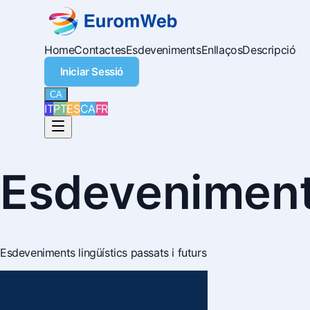
Home
Contactes
Esdeveniments
Enllaços
Descripció
Iniciar Sessió
CA
IT
PT
ES
CA
FR
Esdevenimen
Esdeveniments lingüístics passats i futurs