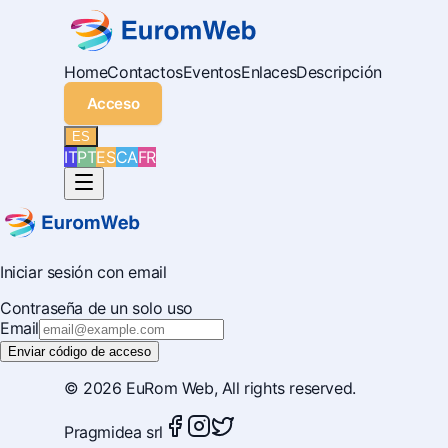
Home
Contactos
Eventos
Enlaces
Descripción
Acceso
ES
IT
PT
ES
CA
FR
Iniciar sesión con email
Contraseña de un solo uso
Email
Enviar código de acceso
© 2026
EuRom Web
, All rights reserved.
Pragmidea srl