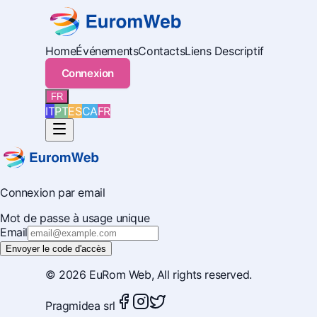
Home
Événements
Contacts
Liens
Descriptif
Connexion
FR
IT
PT
ES
CA
FR
Connexion par email
Mot de passe à usage unique
Email
Envoyer le code d'accès
© 2026
EuRom Web
, All rights reserved.
Pragmidea srl