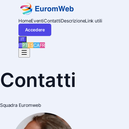
Home
Eventi
Contatti
Descrizione
Link utili
Accedere
IT
IT
PT
ES
CA
FR
Contatti
Squadra Euromweb