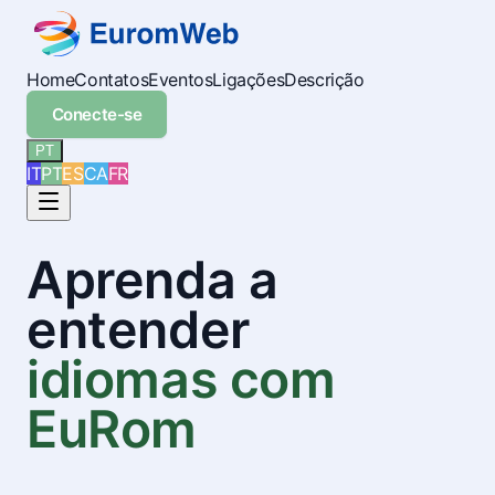
Home
Contatos
Eventos
Ligações
Descrição
Conecte-se
PT
IT
PT
ES
CA
FR
Aprenda a
entender
idiomas com
EuRom