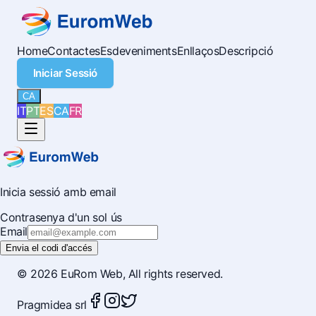
Home
Contactes
Esdeveniments
Enllaços
Descripció
Iniciar Sessió
CA
IT
PT
ES
CA
FR
Inicia sessió amb email
Contrasenya d'un sol ús
Email
Envia el codi d'accés
© 2026
EuRom Web
, All rights reserved.
Pragmidea srl