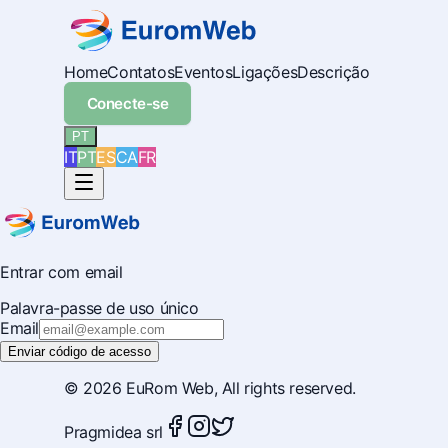
Home
Contatos
Eventos
Ligações
Descrição
Conecte-se
PT
IT
PT
ES
CA
FR
Entrar com email
Palavra-passe de uso único
Email
Enviar código de acesso
© 2026
EuRom Web
, All rights reserved.
Pragmidea srl